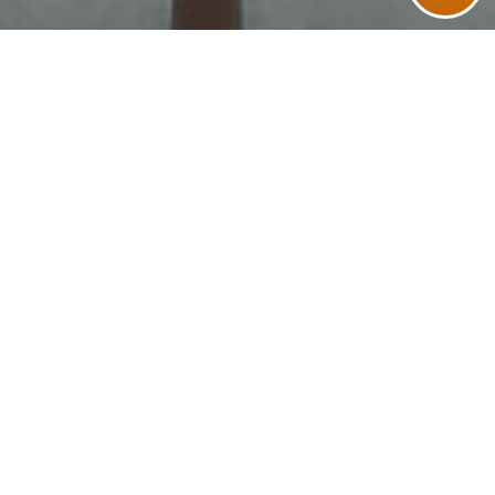
{#} Bedrooms
{#} Bathrooms
{#} Sq Ft
{#} Year Built